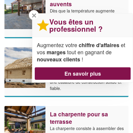
auvents
Dès que la température augmente
✕
avec le retour des beaux jours, chacun
Vous êtes un
se cherche à se protéger. L'installation
professionnel ?
d'auvent est une solution.
Augmentez votre
et
chiffre d'affaires
vos
tout en gagnant de
marges
Les atouts d’une
!
nouveaux clients
charpente en bois
Matériau noble et plein d'atouts, le bois
En savoir plus
reste une solution à privilégier pour
une ossature de construction solide et
fiable.
La charpente pour sa
terrasse
La charpente consiste à assembler des