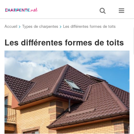
Toggle
Toggle
search
navigat
Accueil
>
Types de charpentes
>
Les différentes formes de toits
Les différentes formes de toits