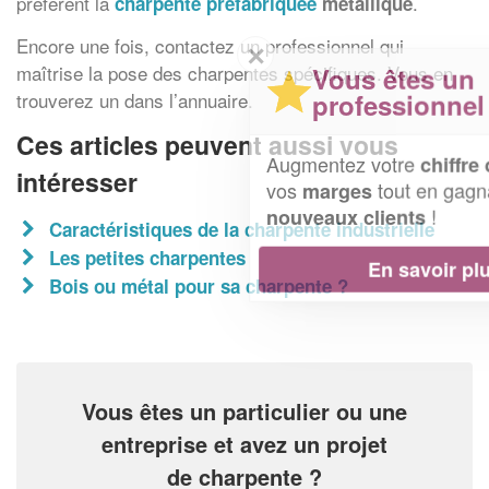
préfèrent la
.
charpente préfabriquée
métallique
Encore une fois, contactez un professionnel qui
✕
maîtrise la pose des charpentes spécifiques. Vous en
Vous êtes un
trouverez un dans l’annuaire.
professionnel ?
Ces articles peuvent aussi vous
Augmentez votre
et
chiffre d'affaires
intéresser
vos
tout en gagnant de
marges
!
nouveaux clients
Caractéristiques de la charpente industrielle
Les petites charpentes
En savoir plus
Bois ou métal pour sa charpente ?
Vous êtes un particulier ou une
entreprise et avez un projet
de charpente ?