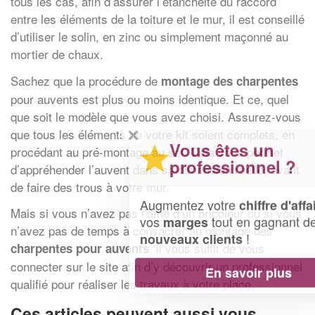
tous les cas, afin d’assurer l’étanchéité du raccord
entre les éléments de la toiture et le mur, il est conseillé
d’utiliser le solin, en zinc ou simplement maçonné au
mortier de chaux.
Sachez que la procédure de
montage des charpentes
pour auvents est plus ou moins identique. Et ce, quel
que soit le modèle que vous avez choisi. Assurez-vous
✕
que tous les éléments de votre kit soient complets, en
Vous êtes un
procédant au pré-montage au sol. Cela vous permet
professionnel ?
d’appréhender l’auvent dans sa dimension réelle, avant
de faire des trous à votre mur.
Augmentez votre
et
chiffre d'affaires
Mais si vous n’avez pas l’âme d’un bricoleur ou si vous
vos
tout en gagnant de
marges
n’avez pas de temps à consacrer au montage des
!
nouveaux clients
, il vous suffit de vous
charpentes pour auvents
connecter sur le site afin d’y découvrir un professionnel
En savoir plus
qualifié pour réaliser les travaux à votre place.
Ces articles peuvent aussi vous