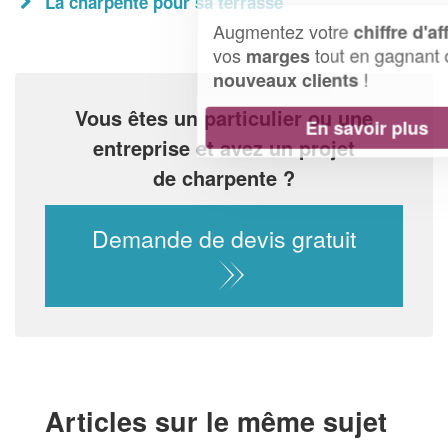
La charpente pour sa terrasse
Augmentez votre
et
chiffre d'affaires
vos
tout en gagnant de
marges
!
nouveaux clients
Vous êtes un particulier ou une
En savoir plus
entreprise et avez un projet
de charpente ?
Demande de devis gratuit
Articles sur le même sujet