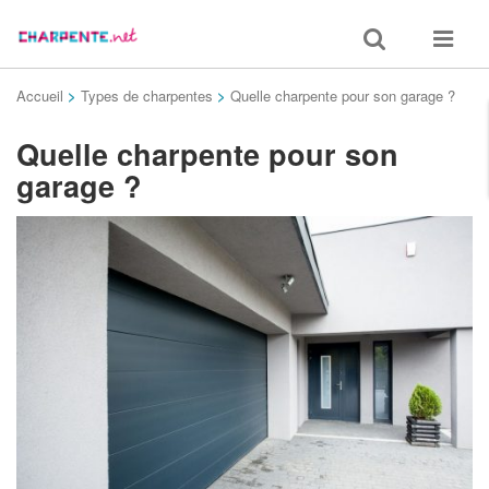
Toggle
Toggle
search
navigat
Accueil
>
Types de charpentes
>
Quelle charpente pour son garage ?
Quelle charpente pour son
garage ?