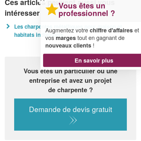
Ces articles peuvent aussi vous
Vous êtes un
professionnel ?
intéresser
Les charpentes métalliques pour maison et
Augmentez votre
et
chiffre d'affaires
habitats individuels
vos
tout en gagnant de
marges
!
nouveaux clients
En savoir plus
Vous êtes un particulier ou une
entreprise et avez un projet
de charpente ?
Demande de devis gratuit