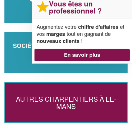
Vous êtes un
15 Rue Anthony Delhalle
professionnel ?
72100 Le-Mans
Augmentez votre
et
chiffre d'affaires
vos
tout en gagnant de
marges
!
nouveaux clients
SOCIÉTÉ SUNNY ART TOITURE (SAS)
En savoir plus
46 Rue Moliere
72000 Le-Mans
AUTRES CHARPENTIERS À LE-
MANS