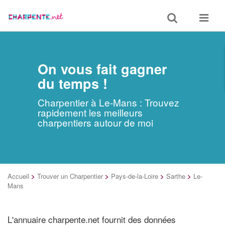
Toggle
Toggle
search
navigat
On vous fait gagner
du temps !
Charpentier à Le-Mans : Trouvez
rapidement les meilleurs
charpentiers autour de moi
Accueil
>
Trouver un Charpentier
>
Pays-de-la-Loire
>
Sarthe
>
Le-
Mans
L'annuaire charpente.net fournit des données