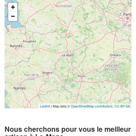
+
−
Leaflet
| Map data ©
OpenStreetMap contributors,
CC-BY-SA
Nous cherchons pour vous le meilleur