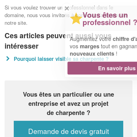
✕
Si vous voulez trouver un professionnel dans le
Vous êtes un
domaine, nous vous invitons à consulter l’annuaire de
professionnel ?
notre site.
Ces articles peuvent aussi vous
Augmentez votre
et
chiffre d'affaires
intéresser
vos
tout en gagnant de
marges
!
nouveaux clients
Pourquoi laisser visible sa charpente ?
En savoir plus
Vous êtes un particulier ou une
entreprise et avez un projet
de charpente ?
Demande de devis gratuit