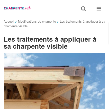
Toggle
Toggle
search
navigat
Accueil
>
Modifications de charpente
>
Les traitements à appliquer à sa
charpente visible
Les traitements à appliquer à
sa charpente visible