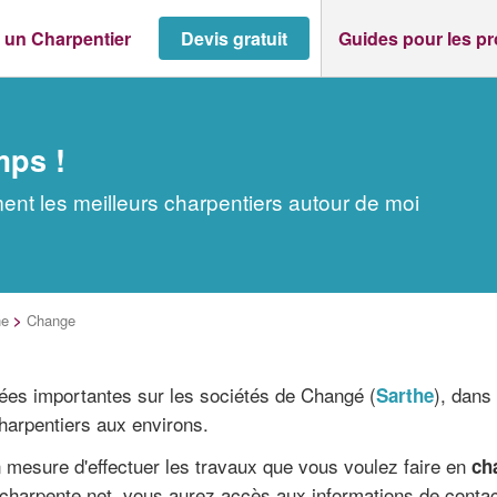
 un Charpentier
Devis gratuit
Guides pour les p
mps !
nt les meilleurs charpentiers autour de moi
he
>
Change
ées importantes sur les sociétés de Changé (
), dans
Sarthe
arpentiers aux environs.
 mesure d'effectuer les travaux que vous voulez faire en
ch
 charpente.net, vous aurez accès aux informations de contac