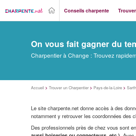
Conseils charpente
Trouver
On vous fait gagner du te
Charpentier à Change : Trouvez rapideme
Accueil
>
Trouver un Charpentier
>
Pays-de-la-Loire
>
Sart
Le site charpente.net donne accès à des donn
notamment y retrouver les coordonnées des ch
Des professionnels près de chez vous sont en
. Avec
aussi boiseries ou connecteurs, etc.)