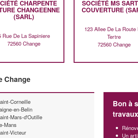
CIÉTÉ CHARPENTE
SOCIÉTÉ MS SAR
ITURE CHANGEENNE
COUVERTURE (SA
(SARL)
123 Allee De La Route
5 Rue De La Sapiniere
Tertre
72560 Change
72560 Change
de Change
aint-Corneille
Bon à s
aigne-en-Belin
travau
aint-Mars-d'Outille
e-Mans
Rénove
aint-Victeur
Un art