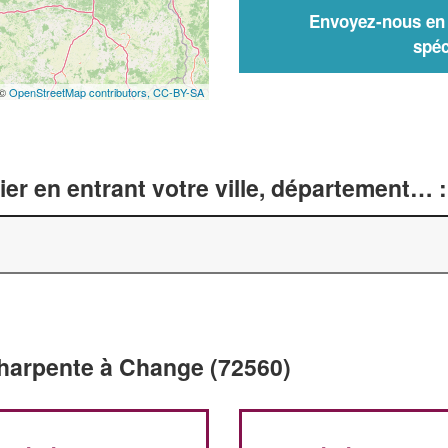
Envoyez-nous en q
spéc
 ©
OpenStreetMap contributors,
CC-BY-SA
er en entrant votre ville, département… :
Charpente à Change (72560)