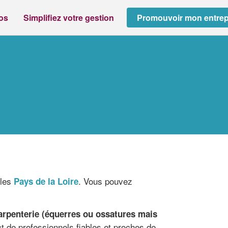
ros
Simplifiez votre gestion
Promouvoir mon entrep
 les
. Vous pouvez
Pays de la Loire
arpenterie (équerres ou ossatures mais
t de professionnels fiables et proches de