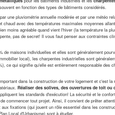
pour les bâtiments industriels et les
métalliques
charpente
 souvent en fonction des types de bâtiments considérés.
 par une pluviométrie annuelle modérée et par une météo rela
u et chaud avec des températures maximales moyennes allant
ien moins agréable quand vient l'hiver (la température la plu
harpente, pas de secret! Il vous faut penser aux contraintes c
 % de maisons individuelles et elles sont généralement pourv
mmobilier local), les charpentes industrielles sont générale
 %), ce qui signifie qu'elle est entièrement responsable des 
mportant dans la construction de votre logement et c'est la 
atériaux.
Réaliser des solives, des ouvertures de toit ou
appliquent les standards d'exécution! La sécurité et le confo
 de commencer tout projet. Ainsi, il convient de prêter atten
aux fixations (qui jouent un rôle essentiel dans les constru
Plan Local d'Urbanisme) sont à étudier.