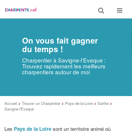
Toggle
Toggle
search
navigat
On vous fait gagner
du temps !
Charpentier à Savigne-l'Eveque :
Trouvez rapidement les meilleurs
charpentiers autour de moi
Accueil
>
Trouver un Charpentier
>
Pays-de-la-Loire
>
Sarthe
>
Savigne-l'Eveque
Les
sont un territoire animé où
Pays de la Loire