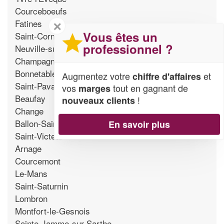
Courceboeufs
Fatines
✕
Vous êtes un
Saint-Corneille
professionnel ?
Neuville-sur-Sarthe
Champagne
Bonnetable
Augmentez votre
et
chiffre d'affaires
Saint-Pavace
vos
tout en gagnant de
marges
Beaufay
!
nouveaux clients
Change
Ballon-Saint-Mars
En savoir plus
Saint-Victeur
Arnage
Courcemont
Le-Mans
Saint-Saturnin
Lombron
Montfort-le-Gesnois
Sainte-Jamme-sur-Sarthe