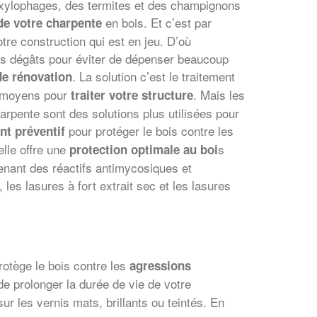
 xylophages, des termites et des champignons
en bois. Et c’est par
de votre charpente
otre construction qui est en jeu. D’où
es dégâts pour éviter de dépenser beaucoup
. La solution c’est le traitement
de rénovation
ts moyens pour
. Mais les
traiter votre structure
harpente sont des solutions plus utilisées pour
pour protéger le bois contre les
nt préventif
elle offre une
s
protection optimale au boi
tenant des réactifs antimycosiques et
 les lasures à fort extrait sec et les lasures
rotège le bois contre les
agressions
 de prolonger la durée de vie de votre
ur les vernis mats, brillants ou teintés. En