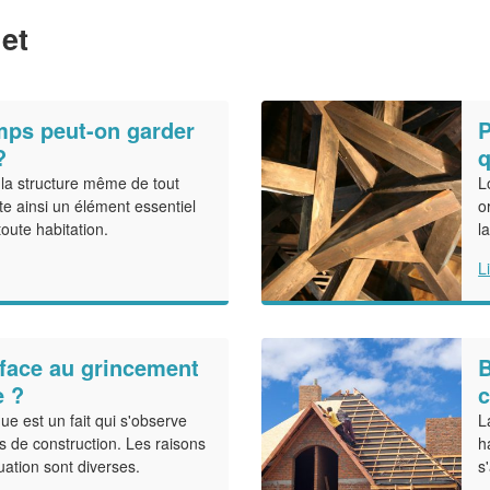
et
ps peut-on garder
P
?
q
 la structure même de tout
L
te ainsi un élément essentiel
o
toute habitation.
l
L
face au grincement
B
e ?
c
e est un fait qui s'observe
L
s de construction. Les raisons
h
tuation sont diverses.
s