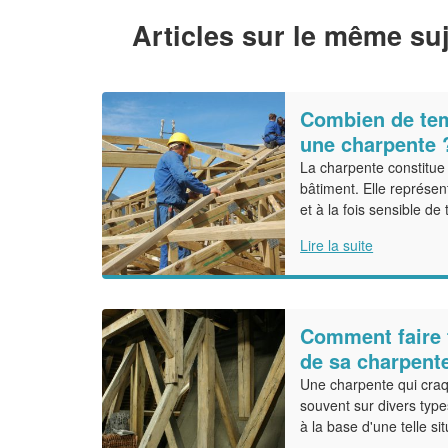
Articles sur le même suj
Combien de tem
une charpente 
La charpente constitue
bâtiment. Elle représen
et à la fois sensible de 
Lire la suite
Comment faire 
de sa charpent
Une charpente qui craqu
souvent sur divers type
à la base d'une telle si