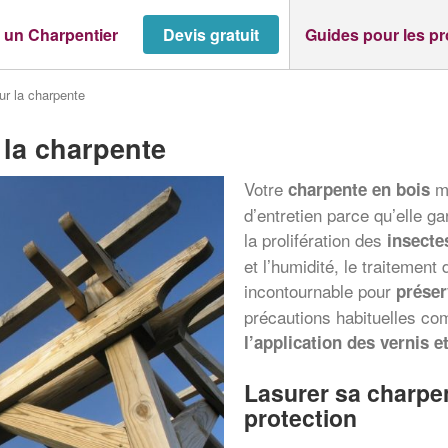
 un Charpentier
Devis gratuit
Guides pour les p
ur la charpente
 la charpente
Votre
m
charpente en bois
d’entretien parce qu’elle g
la prolifération des
insecte
et l’humidité, le traitement
incontournable pour
préser
précautions habituelles co
l’application des vernis e
Lasurer sa charpe
protection