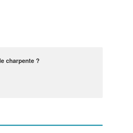
✕
Vous êtes un
professionnel ?
de charpente ?
Augmentez votre
et
chiffre d'affaires
vos
tout en gagnant de
marges
!
nouveaux clients
En savoir plus