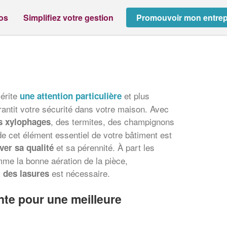
ros
Simplifiez votre gestion
Promouvoir mon entrep
érite
et plus
une attention particulière
arantit votre sécurité dans votre maison. Avec
, des termites, des champignons
s xylophages
 de cet élément essentiel de votre bâtiment est
et sa pérennité. À part les
ver sa qualité
mme la bonne aération de la pièce,
est nécessaire.
t des lasures
nte pour une meilleure