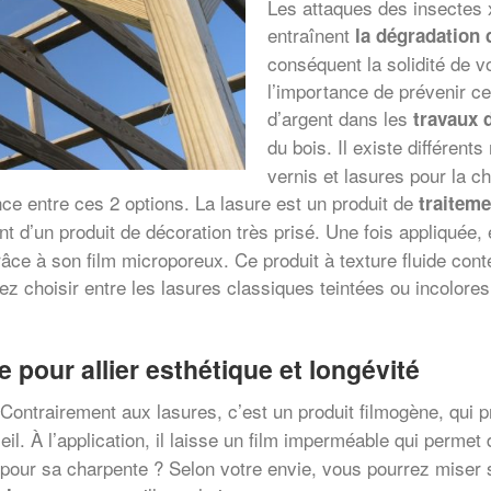
Les attaques des insectes
entraînent
la dégradation 
conséquent la solidité de v
l’importance de prévenir c
d’argent dans les
travaux 
du bois. Il existe différen
vernis et lasures pour la c
nce entre ces 2 options. La lasure est un produit de
traiteme
t d’un produit de décoration très prisé. Une fois appliquée, 
grâce à son film microporeux. Ce produit à texture fluide con
ez choisir entre les lasures classiques teintées ou incolores,
e pour allier esthétique et longévité
 Contrairement aux lasures, c’est un produit filmogène, qui p
il. À l’application, il laisse un film imperméable qui permet
 pour sa charpente ? Selon votre envie, vous pourrez miser s