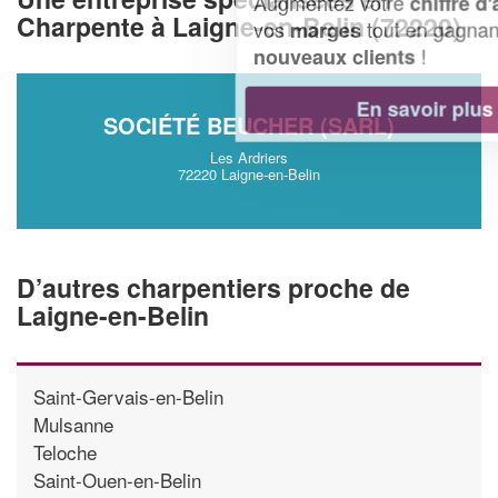
Augmentez votre
et
chiffre d'affaires
Charpente à Laigne-en-Belin (72220)
vos
tout en gagnant de
marges
!
nouveaux clients
En savoir plus
SOCIÉTÉ BEUCHER (SARL)
Les Ardriers
72220 Laigne-en-Belin
D’autres charpentiers proche de
Laigne-en-Belin
Saint-Gervais-en-Belin
Mulsanne
Teloche
Saint-Ouen-en-Belin