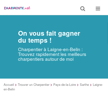
Toggle
Toggle
search
navigat
On vous fait gagner
du temps !
Charpentier à Laigne-en-Belin :
Trouvez rapidement les meilleurs
charpentiers autour de moi
Accueil
>
Trouver un Charpentier
>
Pays-de-la-Loire
>
Sarthe
>
Laigne-
en-Belin