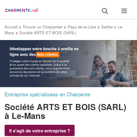
Toggle
Toggle
search
navigat
Accueil
>
Trouver un Charpentier
>
Pays-de-la-Loire
>
Sarthe
>
Le-
Mans
>
Société ARTS ET BOIS (SARL)
Entreprise spécialisées en Charpente
Société ARTS ET BOIS (SARL)
à Le-Mans
Il s'agit de votre entreprise ?