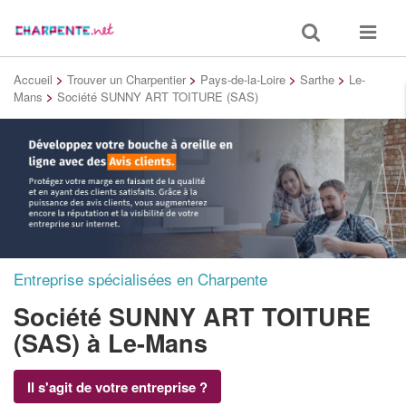
Toggle
Toggle
search
navigat
Accueil
>
Trouver un Charpentier
>
Pays-de-la-Loire
>
Sarthe
>
Le-
Mans
>
Société SUNNY ART TOITURE (SAS)
Entreprise spécialisées en Charpente
Société SUNNY ART TOITURE
(SAS)
à Le-Mans
Il s'agit de votre entreprise ?