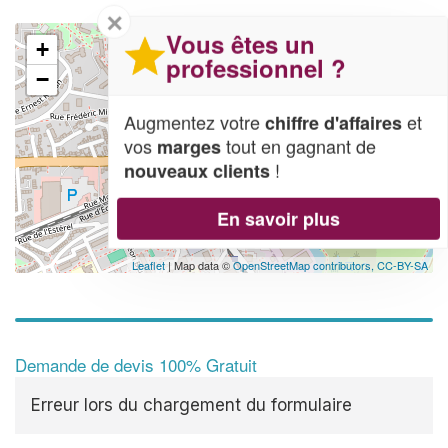
✕
Vous êtes un
+
professionnel ?
−
Augmentez votre
et
chiffre d'affaires
vos
tout en gagnant de
marges
!
nouveaux clients
En savoir plus
Leaflet
| Map data ©
OpenStreetMap contributors,
CC-BY-SA
Demande de devis 100% Gratuit
Erreur lors du chargement du formulaire