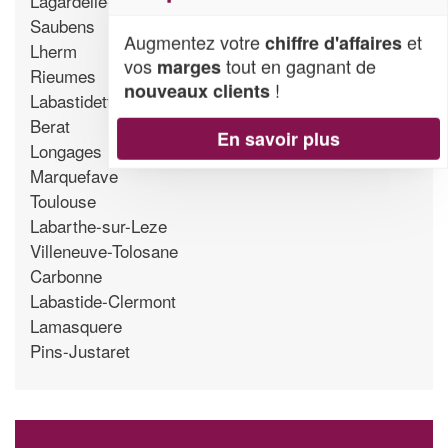
Lagardelle-sur-Leze
Saubens
Augmentez votre
et
chiffre d'affaires
Lherm
vos
tout en gagnant de
marges
Rieumes
!
nouveaux clients
Labastidette
Berat
En savoir plus
Longages
Marquefave
Toulouse
Labarthe-sur-Leze
Villeneuve-Tolosane
Carbonne
Labastide-Clermont
Lamasquere
Pins-Justaret