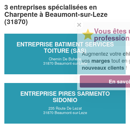
3 entreprises spécialisées en
Charpente à Beaumont-sur-Leze
(31870)
✕
Vous êtes un
professionnel ?
ENTREPRISE BATIMENT SERVICES
TOITURE (SAS)
Augmentez votre
et
chiffre d'affaires
Chemin De Buherle
vos
tout en gagnant de
marges
31870 Beaumont-sur-Leze
!
nouveaux clients
En savoir plus
ENTREPRISE PIRES SARMENTO
SIDONIO
235 Route De Lezat
31870 Beaumont-sur-Leze