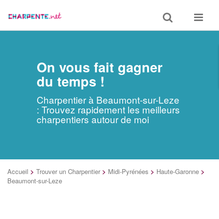
Toggle
Toggle
search
navigat
On vous fait gagner
du temps !
Charpentier à Beaumont-sur-Leze
: Trouvez rapidement les meilleurs
charpentiers autour de moi
Accueil
>
Trouver un Charpentier
>
Midi-Pyrénées
>
Haute-Garonne
>
Beaumont-sur-Leze