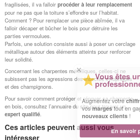
fragilisées, il va falloir
procéder à leur remplacement
pour ne pas que la toiture s’effondre sur l’habitat.
Comment ? Pour remplacer une pièce abîmée, il va
falloir décaper et bûcher le bois pour détruire les
parties vermoulues.
Parfois, une solution consiste aussi à poser un cerclage
métallique autour des éléments atteints pour renforcer
leur solidité.
✕
Concernant les charpentes métalliques, celles-ci ne
Vous êtes un
subissent pas les agressions des insectes xylophages
professionnel ?
et des champignons.
Pour savoir comment protéger et rénover sa charpente
Augmentez votre
et
chiffre d'affaires
en bois, consultez l’annuaire du site pour trouver un
vos
tout en gagnant de
marges
.
expert qualifié
!
nouveaux clients
Ces articles peuvent aussi vous
En savoir plus
intéresser