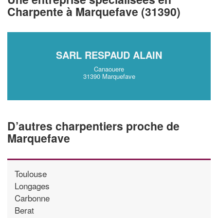
vos
tout en gagnant 
marges
Charpente à Marquefave (31390)
!
nouveaux clients
En savoir plus
SARL RESPAUD ALAIN
Canaouere
31390 Marquefave
D’autres charpentiers proche de
Marquefave
Toulouse
Longages
Carbonne
Berat