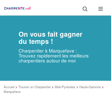
Toggle
Toggle
search
navigat
On vous fait gagner
du temps !
Charpentier à Marquefave :
Trouvez rapidement les meilleurs
charpentiers autour de moi
Accueil
>
Trouver un Charpentier
>
Midi-Pyrénées
>
Haute-Garonne
>
Marquefave