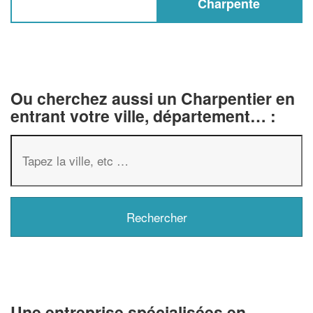
Charpente
Ou cherchez aussi un Charpentier en
entrant votre ville, département… :
✕
Vous êtes un
professionnel ?
Augmentez votre
chiffre d'af
Une entreprise spécialisées en