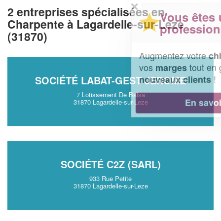
✕
2 entreprises spécialisées en
Vous êtes un
Charpente à Lagardelle-sur-Leze
professionnel ?
(31870)
Augmentez votre
et
chiffre d'affaires
vos
tout en gagnant de
marges
!
nouveaux clients
SOCIÉTÉ LABAT-GEST JEROME
7 Lotissement De Balsa
En savoir plus
31870 Lagardelle-sur-Leze
SOCIÉTÉ C2Z (SARL)
933 Rue Petite
31870 Lagardelle-sur-Leze