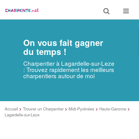
Toggle
Toggle
search
navigat
On vous fait gagner
du temps !
Charpentier à Lagardelle-sur-Leze
: Trouvez rapidement les meilleurs
charpentiers autour de moi
Accueil
>
Trouver un Charpentier
>
Midi-Pyrénées
>
Haute-Garonne
>
Lagardelle-sur-Leze