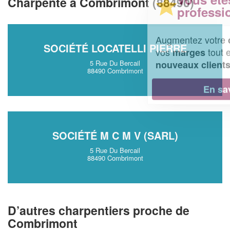
Charpente à Combrimont (88490)
professionnel ?
Augmentez votre
et
chiffre d'affaires
SOCIÉTÉ LOCATELLI PIERRE
vos
tout en gagnant de
marges
!
nouveaux clients
5 Rue Du Bercail
88490 Combrimont
En savoir plus
SOCIÉTÉ M C M V (SARL)
5 Rue Du Bercail
88490 Combrimont
D’autres charpentiers proche de
Combrimont