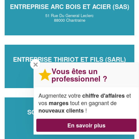
ENTREPRISE ARC BOIS ET ACIER (SAS)
51 Rue Du General Leclerc
88000 Chantraine
ENTREPRISE THIRIOT ET FILS (SARL)
✕
150 Rue Des Saints
Vous êtes un
88170 Dombrot-sur-Vair
professionnel ?
Augmentez votre
et
chiffre d'affaires
vos
tout en gagnant de
marges
!
nouveaux clients
SOCIÉTÉ THIERY GAUTHIER
2 Route De Remiremont
En savoir plus
88220 Raon-aux-Bois