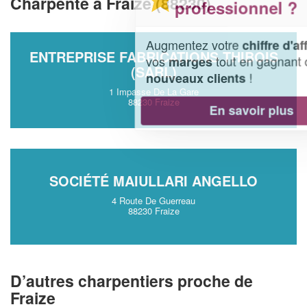
Charpente à Fraize (88230)
professionnel ?
Augmentez votre
et
chiffre d'affaires
ENTREPRISE FABRICATIONS THIBOIS
vos
tout en gagnant de
marges
(SARL)
!
nouveaux clients
1 Impasse De La Gare
88230 Fraize
En savoir plus
SOCIÉTÉ MAIULLARI ANGELLO
4 Route De Guerreau
88230 Fraize
D’autres charpentiers proche de
Fraize