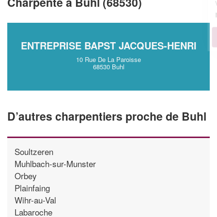
Charpente à Buhl (68530)
vos
tout en gagnant de
marges
!
nouveaux clients
En savoir plus
ENTREPRISE BAPST JACQUES-HENRI
10 Rue De La Paroisse
68530 Buhl
D’autres charpentiers proche de Buhl
Soultzeren
Muhlbach-sur-Munster
Orbey
Plainfaing
Wihr-au-Val
Labaroche