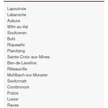
Lapoutroie
Labaroche
Aubure
Wihr-au-Val
Soultzeren
Buhl
Riquewihr
Plainfaing
Sainte-Croix-aux-Mines
Ban-de-Laveline
Ribeauville
Muhlbach-sur-Munster
Soultzmatt
Combrimont
Fraize
Lusse
Raves