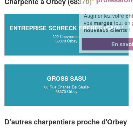
Charpente à Orbey (68370)
Augmentez votre
et
chiffre d'affaires
vos
tout en gagnant de
marges
ENTREPRISE SCHRECK FRERES (SARL)
!
nouveaux clients
322 Chevremont
68370 Orbey
En savoir plus
GROSS SASU
88 Rue Charles De Gaulle
68370 Orbey
D’autres charpentiers proche d'Orbey