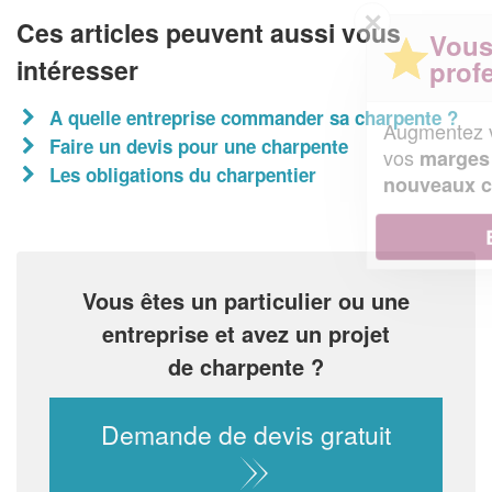
✕
Ces articles peuvent aussi vous
Vous êtes un
intéresser
professionnel ?
A quelle entreprise commander sa charpente ?
Augmentez votre
et
chiffre d'affaires
Faire un devis pour une charpente
vos
tout en gagnant de
marges
Les obligations du charpentier
!
nouveaux clients
En savoir plus
Vous êtes un particulier ou une
entreprise et avez un projet
de charpente ?
Demande de devis gratuit