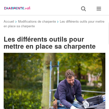
Toggle
Toggle
search
navigat
Accueil
>
Modifications de charpente
>
Les différents outils pour mettre
en place sa charpente
Les différents outils pour
mettre en place sa charpente