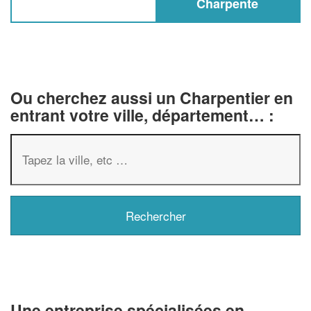
Charpente
Ou cherchez aussi un Charpentier en
entrant votre ville, département… :
✕
Vous êtes un
professionnel ?
Augmentez votre
chiffre d'affai
Une entreprise spécialisées en