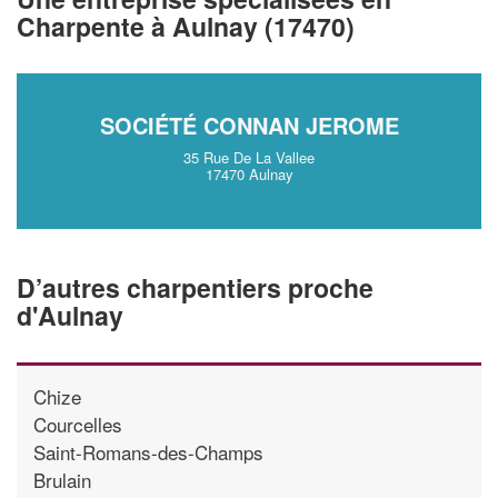
vos
tout en gagnant de
marges
Charpente à Aulnay (17470)
!
nouveaux clients
En savoir plus
SOCIÉTÉ CONNAN JEROME
35 Rue De La Vallee
17470 Aulnay
D’autres charpentiers proche
d'Aulnay
Chize
Courcelles
Saint-Romans-des-Champs
Brulain