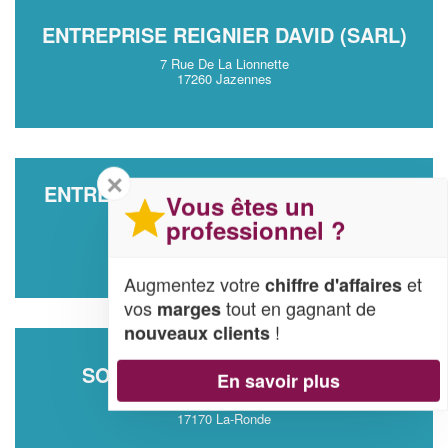
ENTREPRISE REIGNIER DAVID (SARL)
7 Rue De La Lionnette
17260 Jazennes
✕
ENTREPRISE TECHNIC COUVERTURE
Vous êtes un
(SARL)
professionnel ?
3 Rue De La Cure
17290 Ballon
Augmentez votre
et
chiffre d'affaires
vos
tout en gagnant de
marges
!
nouveaux clients
SOCIÉTÉ TOURNETTE SIMON
En savoir plus
4 Rue Des Mothes
17170 La-Ronde