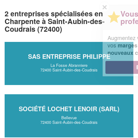
✕
Vous êtes un
2 entreprises spécialisées en
professionnel ?
Charpente à Saint-Aubin-des-
Coudrais (72400)
Augmentez votre
et
chiffre d'affaires
vos
tout en gagnant de
marges
!
nouveaux clients
SAS ENTREPRISE PHILIPPE
La Fosse Abranniere
En savoir plus
72400 Saint-Aubin-des-Coudrais
SOCIÉTÉ LOCHET LENOIR (SARL)
Bellevue
72400 Saint-Aubin-des-Coudrais