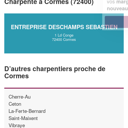
Charpente à Cormes (72400)
vos
tout en gagnant de
marges
!
nouveaux clients
En savoir plus
ENTREPRISE DESCHAMPS SEBASTIEN
1 Ld Conge
72400 Cormes
D’autres charpentiers proche de
Cormes
Cherre-Au
Ceton
La-Ferte-Bernard
Saint-Maixent
Vibraye