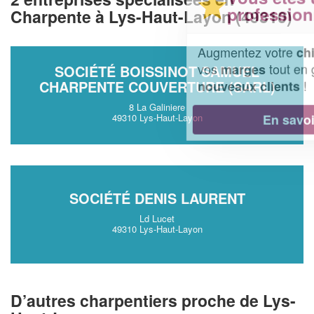
professionnel ?
Charpente à Lys-Haut-Layon (49310)
Augmentez votre
et
chiffre d'affaires
vos
tout en gagnant de
marges
SOCIÉTÉ BOISSINOT SAMUEL
!
CHARPENTE COUVERTURE (SARL)
nouveaux clients
8 La Galiniere
En savoir plus
49310 Lys-Haut-Layon
SOCIÉTÉ DENIS LAURENT
Ld Lucet
49310 Lys-Haut-Layon
D’autres charpentiers proche de Lys-