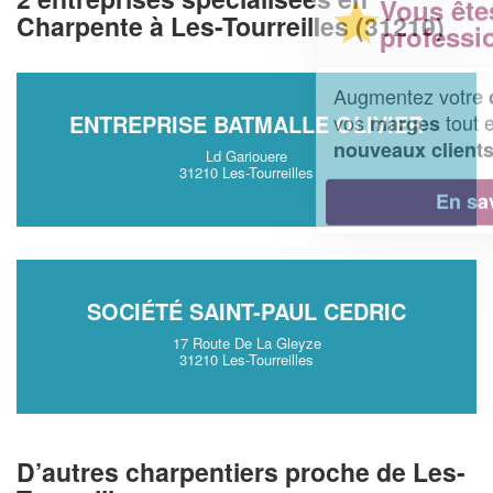
Vous êtes un
Charpente à Les-Tourreilles (31210)
professionnel ?
Augmentez votre
et
chiffre d'affaires
vos
tout en gagnant de
ENTREPRISE BATMALLE OLIVIER
marges
!
nouveaux clients
Ld Gariouere
31210 Les-Tourreilles
En savoir plus
SOCIÉTÉ SAINT-PAUL CEDRIC
17 Route De La Gleyze
31210 Les-Tourreilles
D’autres charpentiers proche de Les-