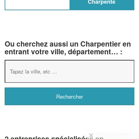
Charpente
Ou cherchez aussi un Charpentier en
entrant votre ville, département… :
✕
2 entreprises spécialisées en