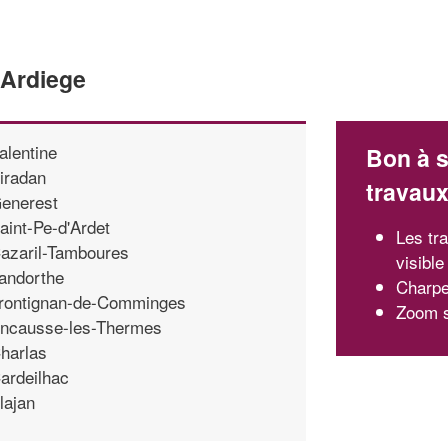
'Ardiege
alentine
Bon à s
iradan
travau
enerest
aint-Pe-d'Ardet
Les tr
azaril-Tamboures
visible
andorthe
Charpen
rontignan-de-Comminges
Zoom s
ncausse-les-Thermes
harlas
ardeilhac
lajan