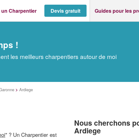
 un Charpentier
Devis gratuit
Guides pour les p
mps !
ent les meilleurs charpentiers autour de moi
Garonne
>
Ardiege
Nous cherchons pou
Ardiege
moi
" ? Un Charpentier est