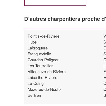
D’autres charpentiers proche d
Pointis-de-Riviere
V
Huos
S
Labroquere
G
Franquevielle
S
Gourdan-Polignan
C
Les-Tourreilles
L
Villeneuve-de-Riviere
F
Labarthe-Riviere
E
Le-Cuing
C
Mazeres-de-Neste
C
Bertren
B