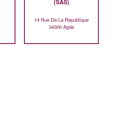
(SAS)
14 Rue De La Republique
34300 Agde
✕
Vous êtes un
professionnel ?
Augmentez votre
et
chiffre d'affaires
vos
tout en gagnant de
marges