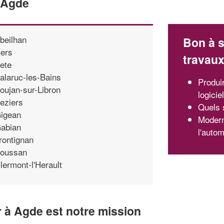
d'Agde
beilhan
Bon à s
ers
travau
ete
alaruc-les-Bains
Produir
oujan-sur-Libron
logicie
eziers
Quels 
igean
Moderni
abian
l'autom
rontignan
oussan
lermont-l'Herault
r à Agde est notre mission