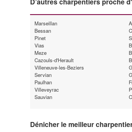
D’autres charpentiers proche 
Marseillan
A
Bessan
C
Pinet
S
Vias
B
Meze
B
Cazouls-d'Herault
B
Villeneuve-les-Beziers
G
Servian
G
Paulhan
F
Villeveyrac
P
Sauvian
C
Dénicher le meilleur charpentie