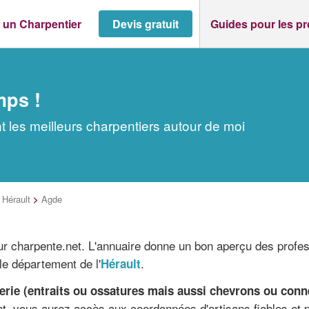
 un Charpentier
Devis gratuit
Guides pour les p
mps !
 les meilleurs charpentiers autour de moi
>
Hérault
>
Agde
sur charpente.net. L'annuaire donne un bon aperçu des profe
le département de l'
.
Hérault
erie (entraits ou ossatures mais aussi chevrons ou conne
et, vous aurez accès aux coordonnées d'artisans fiables et 