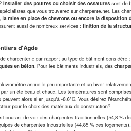
e?
sont de b
Installer des poutres ou choisir des ossatures
 spécialistes que vous trouverez sur charpente.net. Les cha
 la mise en place de chevrons ou encore la disposition d
ssurent aussi de nombreux services :
finition de la structu
entiers d'Agde
de charpenterie par rapport au type de bâtiment considéré : à 
. Pour les bâtiments industriels, des
quées en béton
charpe
uviométrie annuelle peu importante et un hiver relativement 
e par un été beau et chaud. Les températures sont comprise
s peuvent alors aller jusqu'à -8.6°C. Vous désirez l'étanchéi
cteur pour le choix des matériaux de construction?
est courant de voir des charpentes traditionnelles (54,8 % de
ipés de charpentes industrielles (44,85 % des logements). 