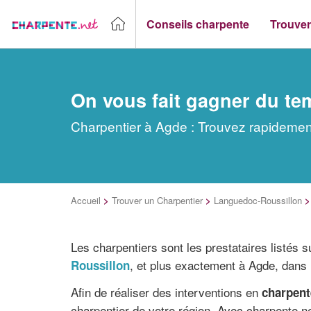
Conseils charpente
Trouver
On vous fait gagner du te
Charpentier à Agde : Trouvez rapidement
Accueil
>
Trouver un Charpentier
>
Languedoc-Roussillon
Les charpentiers sont les prestataires listés 
, et plus exactement à Agde, dans 
Roussillon
Afin de réaliser des interventions en
charpent
charpentier de votre région. Avec charpente.n