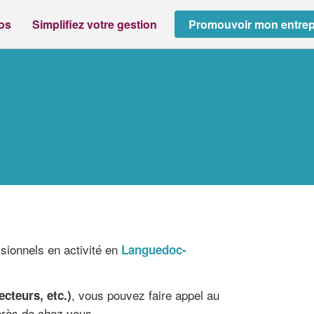
ros
Simplifiez votre gestion
Promouvoir mon entrep
ssionnels en activité en
Languedoc-
, vous pouvez faire appel au
cteurs, etc.)
près de chez vous.