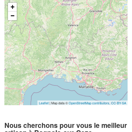
+
−
Leaflet
| Map data ©
OpenStreetMap contributors,
CC-BY-SA
Nous cherchons pour vous le meilleur