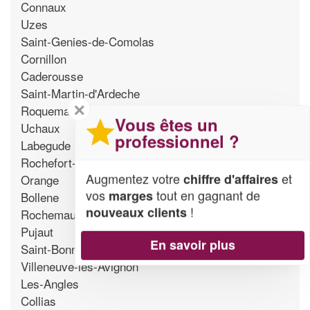
Connaux
Uzes
Saint-Genies-de-Comolas
Cornillon
Caderousse
Saint-Martin-d'Ardeche
✕
Roquemaure
Vous êtes un
Uchaux
professionnel ?
Labegude
Rochefort-du-Gard
Augmentez votre
et
chiffre d'affaires
Orange
vos
tout en gagnant de
marges
Bollene
!
nouveaux clients
Rochemaure
Pujaut
En savoir plus
Saint-Bonnet-du-Gard
Villeneuve-les-Avignon
Les-Angles
Collias