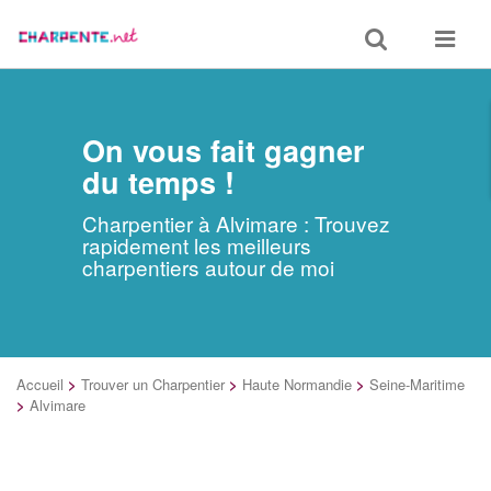
Toggle
Toggle
search
navigat
On vous fait gagner
du temps !
Charpentier à Alvimare : Trouvez
rapidement les meilleurs
charpentiers autour de moi
Accueil
>
Trouver un Charpentier
>
Haute Normandie
>
Seine-Maritime
>
Alvimare