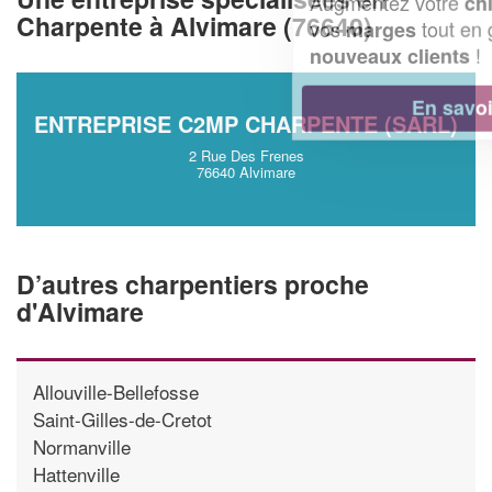
Augmentez votre
et
chiffre d'affaires
Charpente à Alvimare (76640)
vos
tout en gagnant de
marges
!
nouveaux clients
En savoir plus
ENTREPRISE C2MP CHARPENTE (SARL)
2 Rue Des Frenes
76640 Alvimare
D’autres charpentiers proche
d'Alvimare
Allouville-Bellefosse
Saint-Gilles-de-Cretot
Normanville
Hattenville