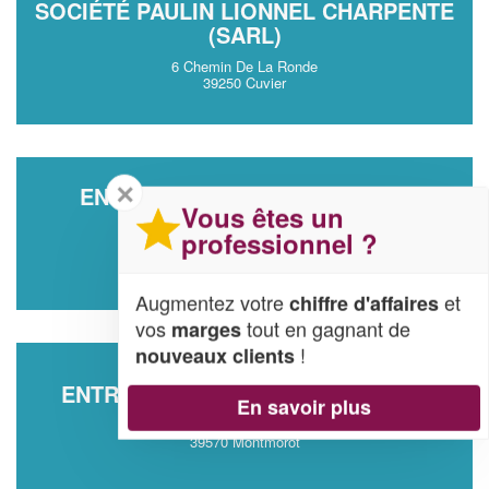
SOCIÉTÉ PAULIN LIONNEL CHARPENTE
(SARL)
6 Chemin De La Ronde
39250 Cuvier
✕
ENTREPRISE BK COUVERTURE
Vous êtes un
ZINGUERIE (SAS)
professionnel ?
50 Rue De La Croix De La Teppe
39220 Premanon
Augmentez votre
et
chiffre d'affaires
vos
tout en gagnant de
marges
!
nouveaux clients
ENTREPRISE BOUCKAERT BENOIT
En savoir plus
5 Rue Leon Et Cecile Mathy
39570 Montmorot