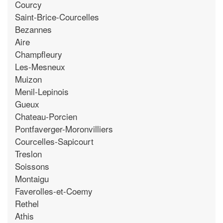
Courcy
Saint-Brice-Courcelles
Bezannes
Aire
Champfleury
Les-Mesneux
Muizon
Menil-Lepinois
Gueux
Chateau-Porcien
Pontfaverger-Moronvilliers
Courcelles-Sapicourt
Treslon
Soissons
Montaigu
Faverolles-et-Coemy
Rethel
Athis