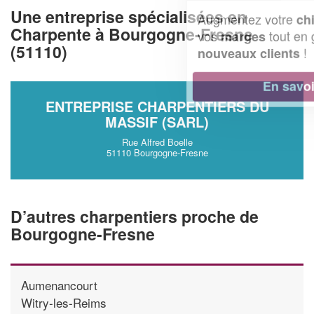
Une entreprise spécialisées en
Augmentez votre
et
chiffre d'affaires
Charpente à Bourgogne-Fresne
vos
tout en gagnant de
marges
(51110)
!
nouveaux clients
En savoir plus
ENTREPRISE CHARPENTIERS DU
MASSIF (SARL)
Rue Alfred Boelle
51110 Bourgogne-Fresne
D’autres charpentiers proche de
Bourgogne-Fresne
Aumenancourt
Witry-les-Reims