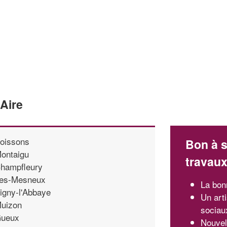
'Aire
oissons
Bon à s
ontaigu
travau
hampfleury
es-Mesneux
La bon
igny-l'Abbaye
Un art
uizon
sociau
ueux
Nouvel