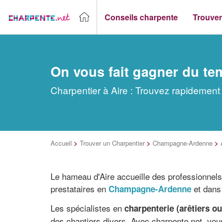
Conseils charpente
Trouver
On vous fait gagner du te
Charpentier à Aire : Trouvez rapidement 
Accueil
>
Trouver un Charpentier
>
Champagne-Ardenne
>
Le hameau d'Aire accueille des professionnels
prestataires en
et dans
Champagne-Ardenne
Les spécialistes en
charpenterie (arêtiers o
des chantiers divers. Avec charpente.net, vou