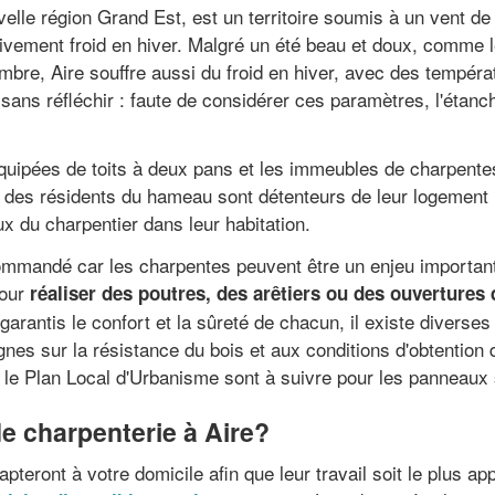
le région Grand Est, est un territoire soumis à un vent de 
lativement froid en hiver. Malgré un été beau et doux, comm
bre, Aire souffre aussi du froid en hiver, avec des tempéra
sans réfléchir : faute de considérer ces paramètres, l'étanch
quipées de toits à deux pans et les immeubles de charpentes
des résidents du hameau sont détenteurs de leur logement (8
x du charpentier dans leur habitation.
commandé car les charpentes peuvent être un enjeu important 
pour
réaliser des poutres, des arêtiers ou des ouvertures 
garantis le confort et la sûreté de chacun, il existe diverses
gnes sur la résistance du bois et aux conditions d'obtention 
 le Plan Local d'Urbanisme sont à suivre pour les panneaux 
e charpenterie à Aire?
pteront à votre domicile afin que leur travail soit le plus a