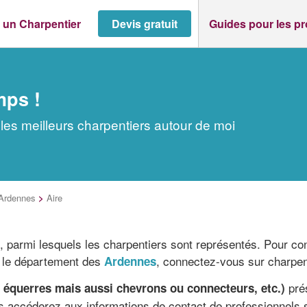
 un Charpentier
Devis gratuit
Guides pour les p
mps !
les meilleurs charpentiers autour de moi
Ardennes
>
Aire
, parmi lesquels les charpentiers sont représentés. Pour c
 le département des
, connectez-vous sur charpen
Ardennes
prés
u équerres mais aussi chevrons ou connecteurs, etc.)
s accéderez aux informations de contact de professionnels 