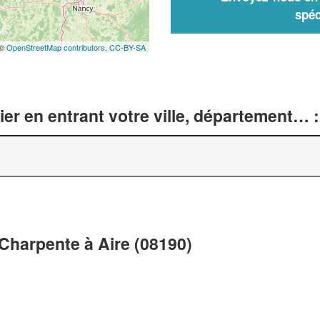
spéc
 ©
OpenStreetMap contributors,
CC-BY-SA
er en entrant votre ville, département… :
 Charpente à Aire (08190)