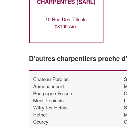
CHARPENTES (SARL)
10 Rue Des Tilleuls
08190 Aire
D’autres charpentiers proche d
Chateau-Porcien
S
Aumenancourt
M
Bourgogne-Fresne
C
Menil-Lepinois
L
Witry-les-Reims
S
Rethel
M
Courcy
G