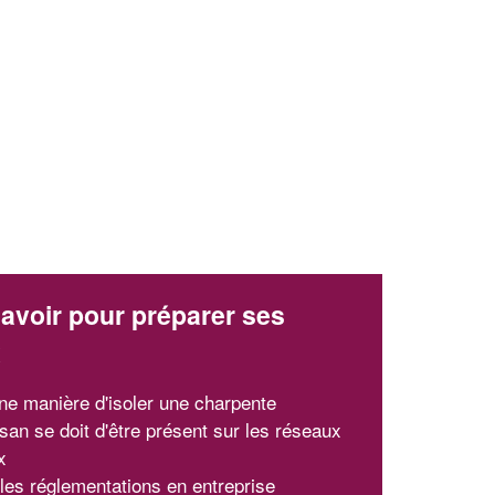
✕
Vous êtes un
professionnel ?
Augmentez votre
et
chiffre d'affaires
vos
tout en gagnant de
marges
avoir pour préparer ses
!
nouveaux clients
x
En savoir plus
ne manière d'isoler une charpente
isan se doit d'être présent sur les réseaux
x
les réglementations en entreprise