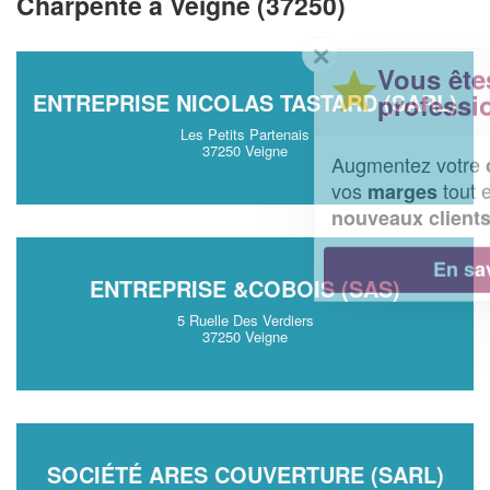
Charpente à Veigne (37250)
✕
Vous êtes un
professionnel ?
ENTREPRISE NICOLAS TASTARD (SARL)
Les Petits Partenais
37250 Veigne
Augmentez votre
et
chiffre d'affaires
vos
tout en gagnant de
marges
!
nouveaux clients
En savoir plus
ENTREPRISE &COBOIS (SAS)
5 Ruelle Des Verdiers
37250 Veigne
SOCIÉTÉ ARES COUVERTURE (SARL)