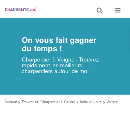
Toggle
Toggle
search
navigat
On vous fait gagner
du temps !
Charpentier à Veigne : Trouvez
rapidement les meilleurs
charpentiers autour de moi
Accueil
>
Trouver un Charpentier
>
Centre
>
Indre-et-Loire
>
Veigne