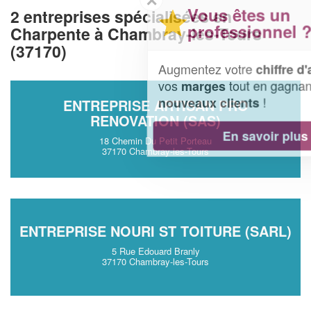
Vous êtes un
2 entreprises spécialisées en
professionnel ?
Charpente à Chambray-les-Tours
(37170)
Augmentez votre
et
chiffre d'affaires
vos
tout en gagnant de
marges
!
nouveaux clients
ENTREPRISE ARTISAN PRO
RENOVATION (SAS)
En savoir plus
18 Chemin Du Petit Porteau
37170 Chambray-les-Tours
ENTREPRISE NOURI ST TOITURE (SARL)
5 Rue Edouard Branly
37170 Chambray-les-Tours