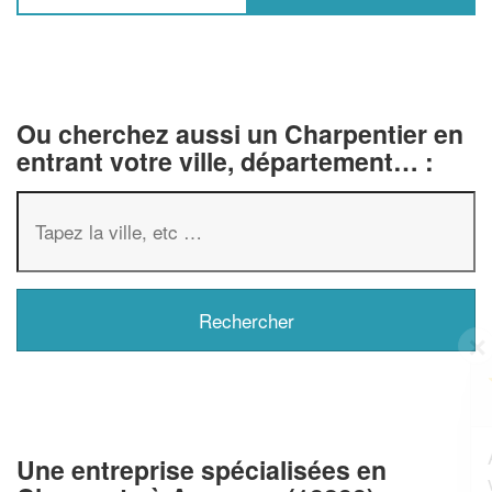
Ou cherchez aussi un Charpentier en
entrant votre ville, département… :
✕
Vous êtes un
professionnel ?
Augmentez votre
et
chiffre d'affaires
Une entreprise spécialisées en
vos
tout en gagnant de
marges