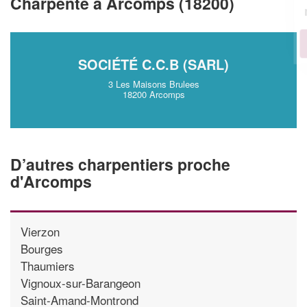
Charpente à Arcomps (18200)
!
nouveaux clients
En savoir plus
SOCIÉTÉ C.C.B (SARL)
3 Les Maisons Brulees
18200 Arcomps
D’autres charpentiers proche
d'Arcomps
Vierzon
Bourges
Thaumiers
Vignoux-sur-Barangeon
Saint-Amand-Montrond