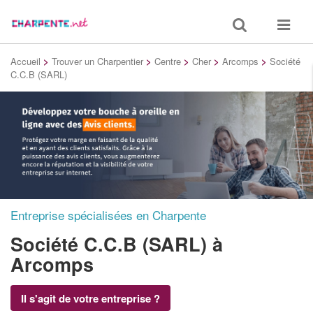
Toggle
Toggle
search
navigat
Accueil
>
Trouver un Charpentier
>
Centre
>
Cher
>
Arcomps
>
Société
C.C.B (SARL)
Entreprise spécialisées en Charpente
Société C.C.B (SARL)
à
Arcomps
Il s'agit de votre entreprise ?