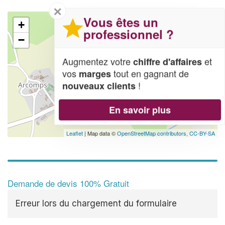
✕
Vous êtes un
+
professionnel ?
−
Augmentez votre
et
chiffre d'affaires
vos
tout en gagnant de
marges
!
nouveaux clients
En savoir plus
Leaflet
| Map data ©
OpenStreetMap contributors,
CC-BY-SA
Demande de devis 100% Gratuit
Erreur lors du chargement du formulaire