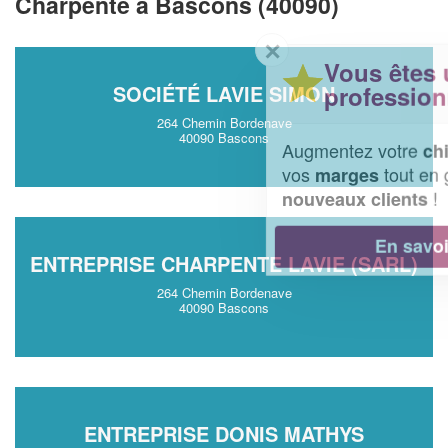
Charpente à Bascons (40090)
✕
Vous êtes un
professionnel ?
SOCIÉTÉ LAVIE SIMON
264 Chemin Bordenave
40090 Bascons
Augmentez votre
et
chiffre d'affaires
vos
tout en gagnant de
marges
!
nouveaux clients
En savoir plus
ENTREPRISE CHARPENTE LAVIE (SARL)
264 Chemin Bordenave
40090 Bascons
ENTREPRISE DONIS MATHYS