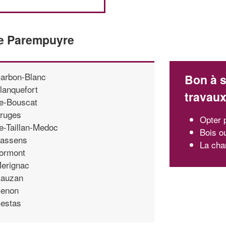
de Parempuyre
arbon-Blanc
Bon à s
lanquefort
travau
e-Bouscat
ruges
Opter 
e-Taillan-Medoc
Bois o
assens
La cha
ormont
erignac
auzan
enon
estas