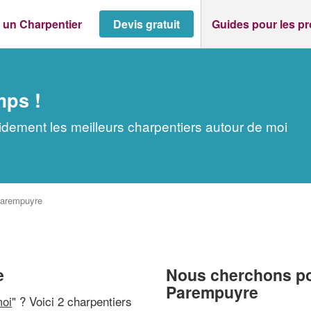
 un Charpentier
Devis gratuit
Guides pour les p
mps !
dement les meilleurs charpentiers autour de moi
arempuyre
e
Nous cherchons pou
Parempuyre
moi
" ? Voici 2 charpentiers