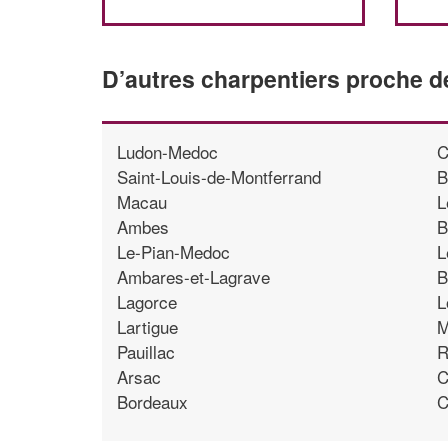
D’autres charpentiers proche 
Ludon-Medoc
C
Saint-Louis-de-Montferrand
B
Macau
L
Ambes
B
Le-Pian-Medoc
L
Ambares-et-Lagrave
B
Lagorce
L
Lartigue
M
Pauillac
R
Arsac
C
Bordeaux
C