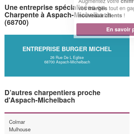
Augmentez votre
et
chiffre d'affaires
Une entreprise spécialisées en
vos
tout en gagnant de
marges
Charpente à Aspach-Michelbach
!
nouveaux clients
(68700)
En savoir plus
ENTREPRISE BURGER MICHEL
26 Rue De L Eglise
68700 Aspach-Michelbach
D’autres charpentiers proche
d'Aspach-Michelbach
Colmar
Mulhouse