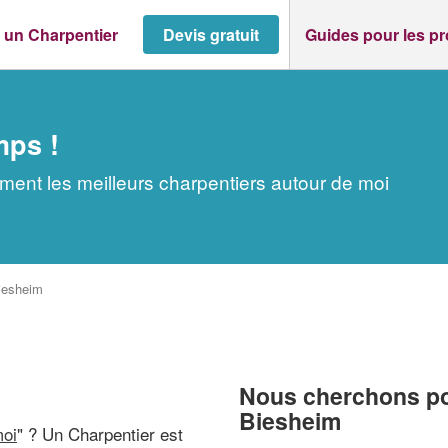
 un Charpentier
Devis gratuit
Guides pour les p
mps !
ment les meilleurs charpentiers autour de moi
iesheim
Nous cherchons pou
Biesheim
moi
" ? Un Charpentier est