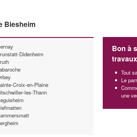
de Biesheim
ernay
Bon à s
runstatt-Didenheim
travau
ruth
abaroche
Tout s
rbey
Le par
ainte-Croix-en-Plaine
Commen
itschwiller-les-Thann
une ve
eguisheim
iefmatten
ammersmatt
ergheim