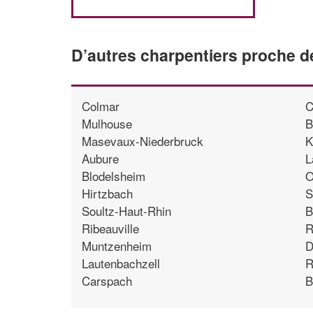
D’autres charpentiers proche 
Colmar
C
Mulhouse
B
Masevaux-Niederbruck
K
Aubure
L
Blodelsheim
O
Hirtzbach
S
Soultz-Haut-Rhin
B
Ribeauville
R
Muntzenheim
D
Lautenbachzell
R
Carspach
B