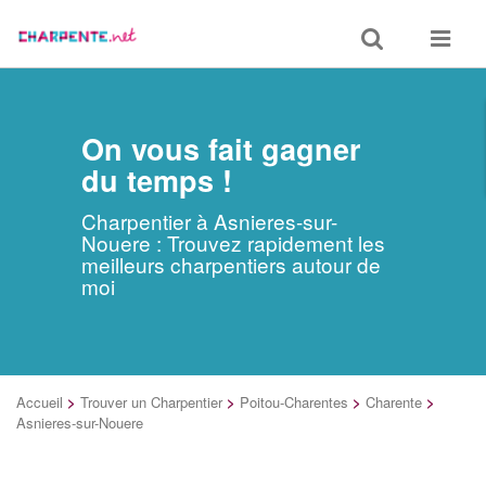
Toggle
Toggle
search
navigat
On vous fait gagner
du temps !
Charpentier à Asnieres-sur-
Nouere : Trouvez rapidement les
meilleurs charpentiers autour de
moi
Accueil
>
Trouver un Charpentier
>
Poitou-Charentes
>
Charente
>
Asnieres-sur-Nouere