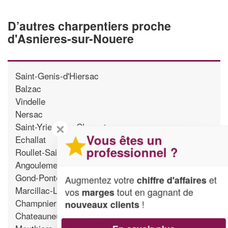
D’autres charpentiers proche
d'Asnieres-sur-Nouere
Saint-Genis-d'Hiersac
Balzac
Vindelle
Nersac
Saint-Yrieix-sur-Charente
✕
Vous êtes un
Echallat
professionnel ?
Roullet-Saint-Estephe
Angouleme
Gond-Pontouvre
Augmentez votre
et
chiffre d'affaires
Marcillac-Lanville
vos
tout en gagnant de
marges
Champniers
!
nouveaux clients
Chateauneuf-sur-Charente