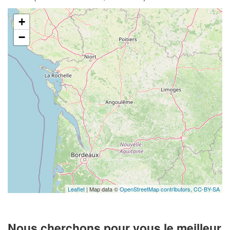
+
−
Leaflet
| Map data ©
OpenStreetMap contributors,
CC-BY-SA
Nous cherchons pour vous le meilleur