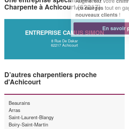
Augmentez votre
et
chiffre d'affaires
Charpente à Achicourt (62217)
vos
tout en gagnant de
marges
!
nouveaux clients
En savoir plus
ENTREPRISE CAMUS SIMON
8 Rue De Dakar
62217 Achicourt
D’autres charpentiers proche
d'Achicourt
Beaurains
Arras
Saint-Laurent-Blangy
Boiry-Saint-Martin