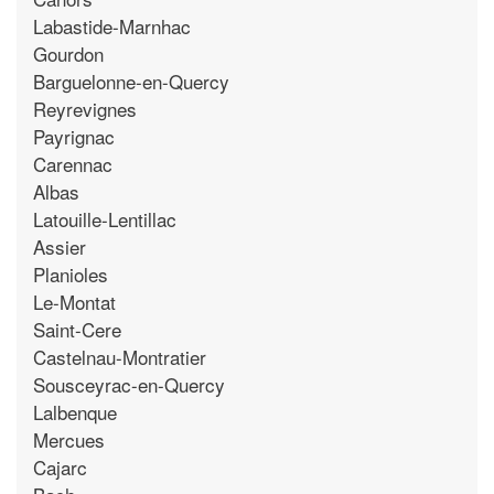
Labastide-Marnhac
Gourdon
Barguelonne-en-Quercy
Reyrevignes
Payrignac
Carennac
Albas
Latouille-Lentillac
Assier
Planioles
Le-Montat
Saint-Cere
Castelnau-Montratier
Sousceyrac-en-Quercy
Lalbenque
Mercues
Cajarc