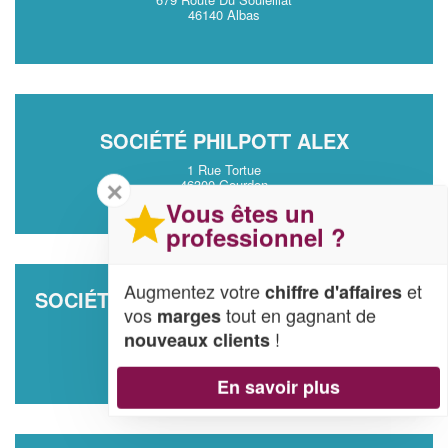
46140 Albas
SOCIÉTÉ PHILPOTT ALEX
1 Rue Tortue
46300 Gourdon
✕
Vous êtes un
professionnel ?
Augmentez votre
et
chiffre d'affaires
SOCIÉTÉ DES MAISONS POUR DEMAIN
vos
tout en gagnant de
marges
(SAS)
!
nouveaux clients
Rte De Carlane Lieudit Maleville
46250 Cazals
En savoir plus