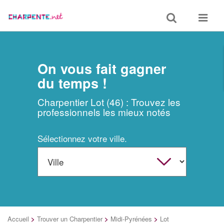
Toggle
Toggle
search
navigat
On vous fait gagner
du temps !
Charpentier Lot (46) : Trouvez les
professionnels les mieux notés
Sélectionnez votre ville.
Accueil
>
Trouver un Charpentier
>
Midi-Pyrénées
>
Lot