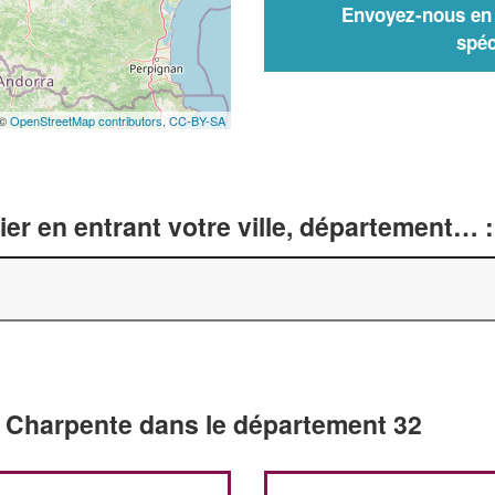
Envoyez-nous en q
spéc
 ©
OpenStreetMap contributors,
CC-BY-SA
er en entrant votre ville, département… :
n Charpente dans le département 32