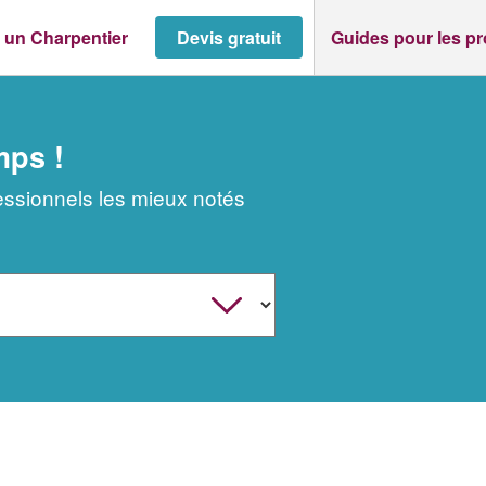
 un Charpentier
Devis gratuit
Guides pour les p
mps !
fessionnels les mieux notés