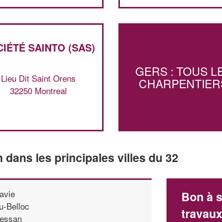
IÉTÉ SAINTO (SAS)
GERS : TOUS L
Lieu Dit Saint Orens
CHARPENTIER
32250 Montreal
n dans les principales villes du 32
avie
Bon à s
u-Belloc
travau
essan