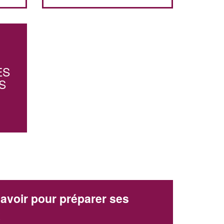
!
nouveaux clients
En savoir plus
ES
S
avoir pour préparer ses
x