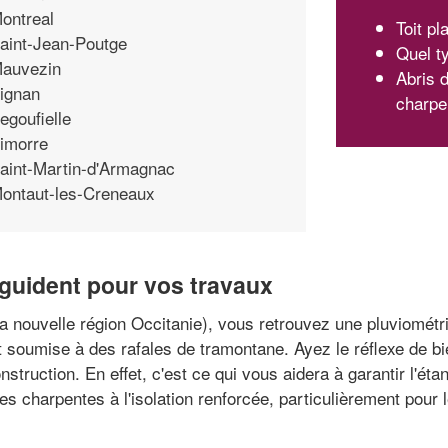
ontreal
Toit pl
aint-Jean-Poutge
Quel t
auvezin
Abris d
ignan
charpe
egoufielle
imorre
aint-Martin-d'Armagnac
ontaut-les-Creneaux
guident pour vos travaux
la nouvelle région Occitanie), vous retrouvez une pluviomét
st soumise à des rafales de tramontane. Ayez le réflexe de b
truction. En effet, c'est ce qui vous aidera à garantir l'étanc
 charpentes à l'isolation renforcée, particulièrement pou