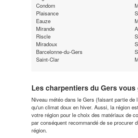
Condom
M
Plaisance
S
Eauze
M
Mirande
A
Riscle
S
Miradoux
S
Barcelonne-du-Gers
S
Saint-Clar
M
Les charpentiers du Gers vous 
Niveau météo dans le Gers (faisant partie de 
qu'un climat doux en hiver. Aussi, la région e
votre région pour le choix des matériaux de cons
par conséquent recommandé de se procurer des
région.