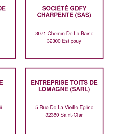
DE
SOCIÉTÉ GDFY
CHARPENTE (SAS)
3071 Chemin De La Baise
32300 Estipouy
E
ENTREPRISE TOITS DE
LOMAGNE (SARL)
✕
Vous êtes un
professionnel ?
i
5 Rue De La Vieille Eglise
32380 Saint-Clar
Augmentez votre
et
chiffre d'affaires
vos
tout en gagnant de
marges